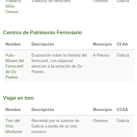
Viaducto
Viaducto de ferrocarril
Ourense
Galicia
Miño-
Orense
Centros de Patrimonio Ferroviario
Nombre
Descripciòn
Municipio
CCAA
Aula -
Exposición sobre la historia del
A Peroxa
Galicia
Museo del
ferrocarril, con especial
Ferrocarril
atención a la estación de Os
de Os
Peares
Peares
Viajar en tren
Nombre
Descripciòn
Municipio
CCAA
Tren del
Recorrido por el sureste de
Ourense
Galicia
Vino
Galicia a bordo de un tren
Monterrei
turístico