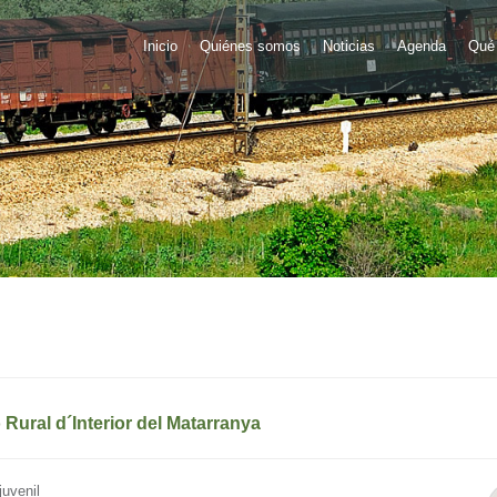
Inicio
Quiénes somos
Noticias
Agenda
Qué 
 Rural d´Interior del Matarranya
juvenil