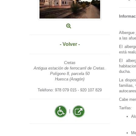
Informac
Albergue 
a las afu
- Volver -
El alberg
está real
El alber
Cretas
habitacio
Antigua estación de ferrocarril de Cretas.
ducha.
Polígono 8, parcela 50
Huesca (Aragón)
La dispos
familias,
Teléfono: 978 079 015 - 920 107 829
autocares
Cabe menc
Tarifas:
|
Al
Me