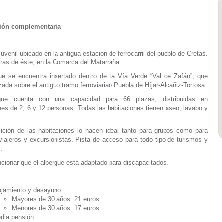
ión complementaria
juvenil ubicado en la antigua estación de ferrocarril del pueblo de Cretas,
eras de éste, en la Comarca del Matarraña.
ue se encuentra insertado dentro de la Vía Verde “Val de Zafán”, que
izada sobre el antiguo tramo ferroviariao Puebla de Híjar-Alcañiz-Tortosa.
gue cuenta con una capacidad para 66 plazas, distribuidas en
nes de 2, 6 y 12 personas. Todas las habitaciones tienen aseo, lavabo y
ición de las habitaciones lo hacen ideal tanto para grupos como para
 viajeros y excursionistas. Pista de acceso para todo tipo de turismos y
.
ionar que el albergue está adaptado para discapacitados.
ojamiento y desayuno
Mayores de 30 años: 21 euros
Menores de 30 años: 17 euros
dia pensión