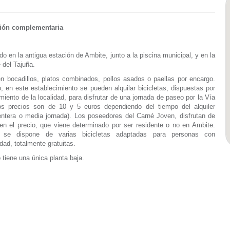
ión complementaria
do en la antigua estación de Ambite, junto a la piscina municipal, y en la
 del Tajuña.
n bocadillos, platos combinados, pollos asados o paellas por encargo.
 en este establecimiento se pueden alquilar bicicletas, dispuestas por
miento de la localidad, para disfrutar de una jornada de paseo por la Vía
os precios son de 10 y 5 euros dependiendo del tiempo del alquiler
entera o media jornada). Los poseedores del Carné Joven, disfrutan de
en el precio, que viene determinado por ser residente o no en Ambite.
 se dispone de varias bicicletas adaptadas para personas con
dad, totalmente gratuitas.
o tiene una única planta baja.