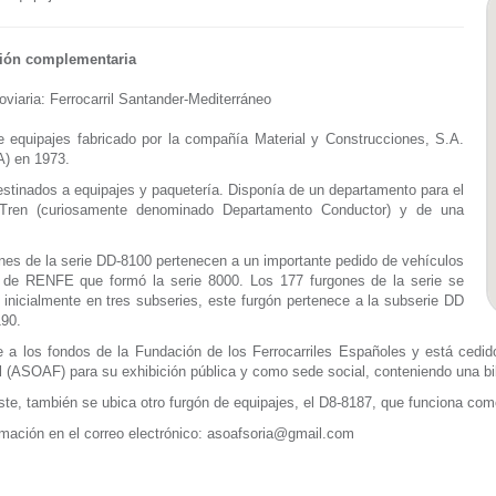
ión complementaria
roviaria: Ferrocarril Santander-Mediterráneo
 equipajes fabricado por la compañía Material y Construcciones, S.A.
 en 1973.
stinados a equipajes y paquetería. Disponía de un departamento para el
Tren (curiosamente denominado Departamento Conductor) y de una
nes de la serie DD-8100 pertenecen a un importante pedido de vehículos
e de RENFE que formó la serie 8000. Los 177 furgones de la serie se
n inicialmente en tres subseries, este furgón pertenece a la subserie DD
190.
 a los fondos de la Fundación de los Ferrocarriles Españoles y está cedi
il (ASOAF) para su exhibición pública y como sede social, conteniendo una b
ste, también se ubica otro furgón de equipajes, el D8-8187, que funciona com
mación en el correo electrónico: asoafsoria@gmail.com