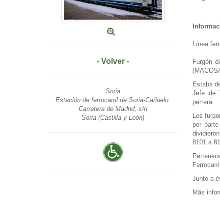
Informac
Línea fer
- Volver -
Furgón de
(MACOSA)
Estaba de
Soria
Jefe de 
Estación de ferrocarril de Soria-Cañuelo.
perrera.
Carretera de Madrid, s/n
Los furgo
Soria (Castilla y León)
por part
dividiero
8101 a 8
Pertenece
Ferrocarr
Junto a é
Más infor