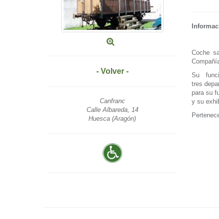
Informac
Coche sa
Compañía
- Volver -
Su func
tres depa
para su f
Canfranc
y su exhi
Calle Albareda, 14
Pertenece
Huesca (Aragón)