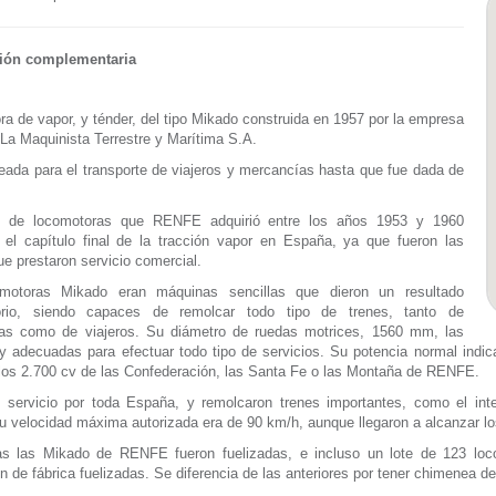
ión complementaria
a de vapor, y ténder, del tipo Mikado construida en 1957 por la empresa
La Maquinista Terrestre y Marítima S.A.
ada para el transporte de viajeros y mercancías hasta que fue dada de
o de locomotoras que RENFE adquirió entre los años 1953 y 1960
 el capítulo final de la tracción vapor en España, ya que fueron las
ue prestaron servicio comercial.
motoras Mikado eran máquinas sencillas que dieron un resultado
torio, siendo capaces de remolcar todo tipo de trenes, tanto de
as como de viajeros. Su diámetro de ruedas motrices, 1560 mm, las
 adecuadas para efectuar todo tipo de servicios. Su potencia normal indi
a los 2.700 cv de las Confederación, las Santa Fe o las Montaña de RENFE.
 servicio por toda España, y remolcaron trenes importantes, como el inte
u velocidad máxima autorizada era de 90 km/h, aunque llegaron a alcanzar lo
as las Mikado de RENFE fueron fuelizadas, e incluso un lote de 123 loc
on de fábrica fuelizadas. Se diferencia de las anteriores por tener chimenea d