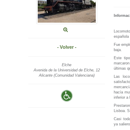
Informac
Locomotor
española 
Fue emple
- Volver -
baja.
Este tip
marcaron
Elche
últimas q
Avenida de la Universidad de Elche, 12
Alicante (Comunidad Valenciana)
Las loco
satisfac
mercancí
hacía muy
inferior 
Prestaron
Lisboa. S
Casi tod
ya salier