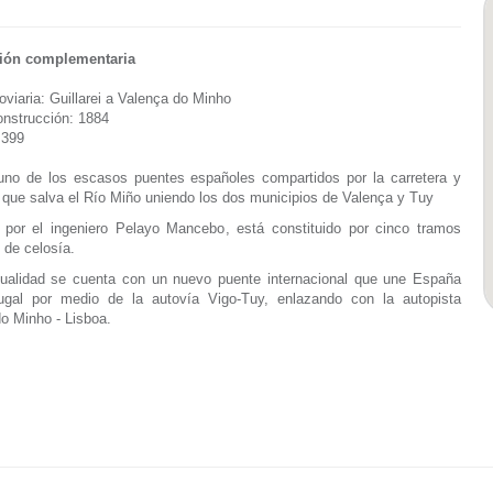
ión complementaria
roviaria: Guillarei a Valença do Minho
nstrucción: 1884
 399
uno de los escasos puentes españoles compartidos por la carretera y
il que salva el Río Miño uniendo los dos municipios de Valença y Tuy
 por el ingeniero Pelayo Mancebo, está constituido por cinco tramos
 de celosía.
tualidad se cuenta con un nuevo puente internacional que une España
ugal por medio de la autovía Vigo-Tuy, enlazando con la autopista
o Minho - Lisboa.