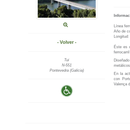
Informac
Línea fer
Año de co
Longitud:
- Volver -
Éste es 
ferrocarr
Tui
Diseñado
N-551
metálicos
Pontevedra (Galicia)
En la ac
con Port
Valença d